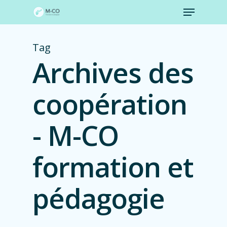
Menu
Skip
to
Close
main
Menu
content
Tag
Archives des
coopération
- M-CO
formation et
pédagogie