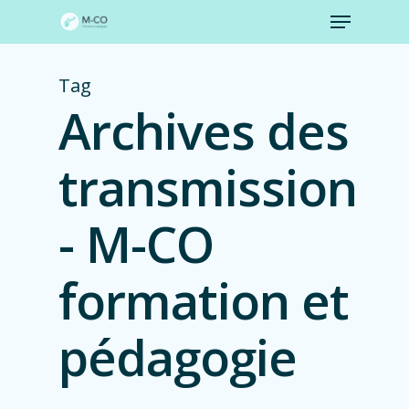
Menu
Skip
to
Close
main
Menu
content
Tag
Archives des
transmission
- M-CO
formation et
pédagogie