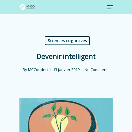
Skip
to
main
content
Sciences cognitives
Devenir intelligent
By
MCCoudert
13 janvier 2019
No Comments