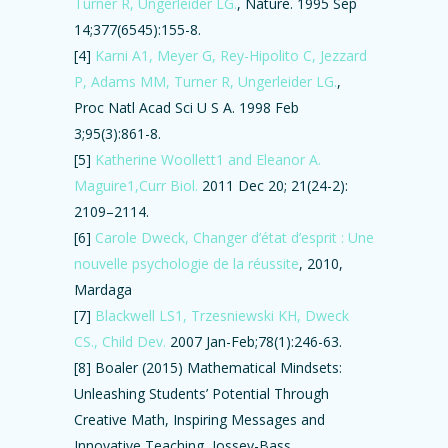
Turner R, Ungerleider LG.
, Nature. 1995 Sep
14;377(6545):155-8.
[4]
Karni A1, Meyer G, Rey-Hipolito C, Jezzard
P, Adams MM, Turner R, Ungerleider LG.
,
Proc Natl Acad Sci U S A. 1998 Feb
3;95(3):861-8.
[5]
Katherine Woollett1 and Eleanor A.
Maguire1,Curr Biol.
2011 Dec 20; 21(24-2):
2109–2114.
[6]
Carole Dweck, Changer d’état d’esprit : Une
nouvelle psychologie de la réussite
, 2010,
Mardaga
[7]
Blackwell LS1, Trzesniewski KH, Dweck
CS., Child Dev.
2007 Jan-Feb;78(1):246-63.
[8] Boaler (2015) Mathematical Mindsets:
Unleashing Students’ Potential Through
Creative Math, Inspiring Messages and
Innovative Teaching, Jossey-Bass