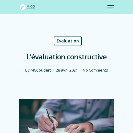
Skip
to
main
content
Evaluation
L’évaluation constructive
By
MCCoudert
28 avril 2021
No Comments